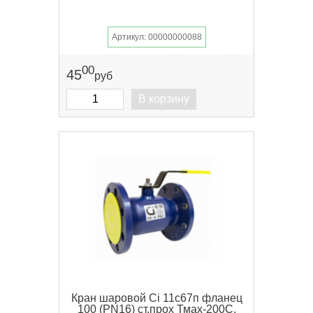
Артикул: 00000000088
00
45
руб
В корзину
Кран шаровой Ci 11с67п фланец
100 (PN16) ст.прох Тмах-200С,