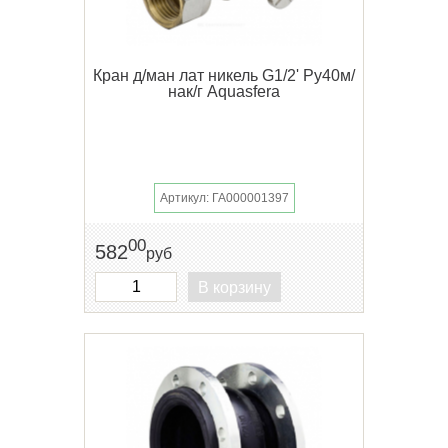
Кран д/ман лат никель G1/2' Ру40м/
нак/г Aquasfera
Артикул: ГА000001397
00
582
руб
В корзину