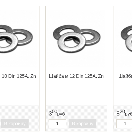
 10 Din 125A, Zn
Шайба м 12 Din 125A, Zn
Шайба
00
20
3
8
руб
ру
В корзину
В корзину