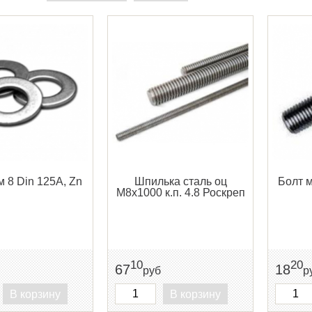
 8 Din 125A, Zn
Шпилька сталь оц
Болт м
М8х1000 к.п. 4.8 Роскреп
10
20
67
18
руб
р
В корзину
В корзину