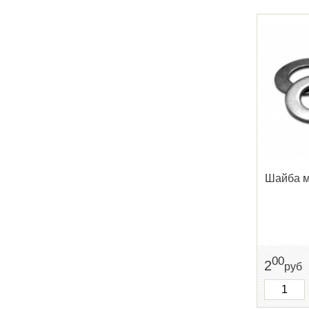
Шайба м
00
2
руб