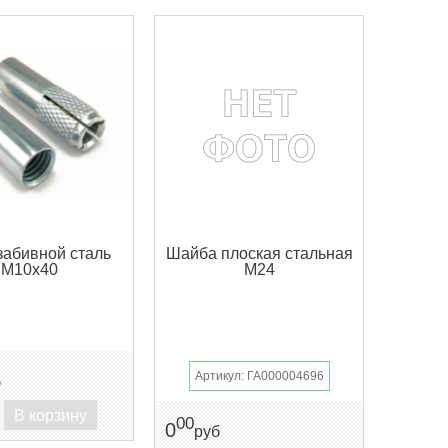
забивной сталь
Шайба плоская стальная
М10х40
М24
Артикул: ГА000004696
б
В корзину
00
0
руб