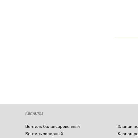
Каталог
Вентиль балансировочный
Клапан п
Вентиль запорный
Клапан р