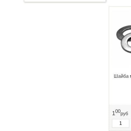
Шайба м
00
1
руб