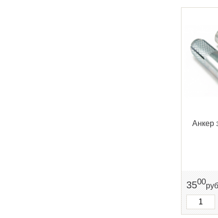
Анкер 
00
35
ру