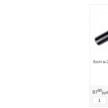
Болт м 
80
97
ру