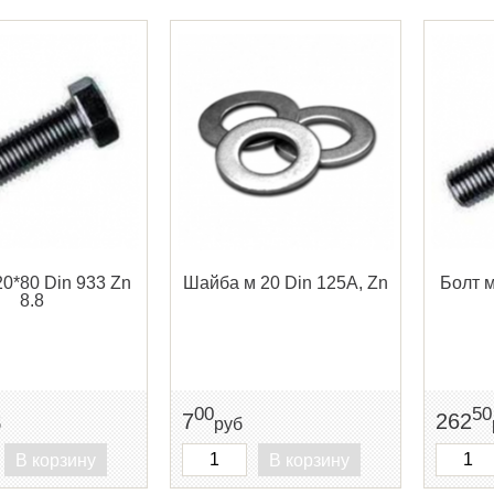
20*80 Din 933 Zn
Шайба м 20 Din 125A, Zn
Болт м
8.8
00
50
7
262
б
руб
В корзину
В корзину