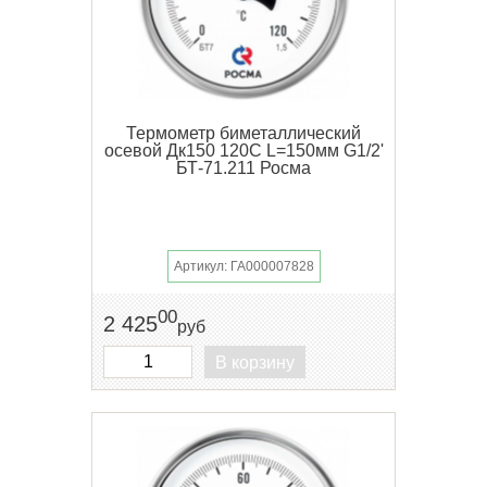
Термометр биметаллический
осевой Дк150 120С L=150мм G1/2'
БТ-71.211 Росма
Артикул: ГА000007828
00
2 425
руб
В корзину