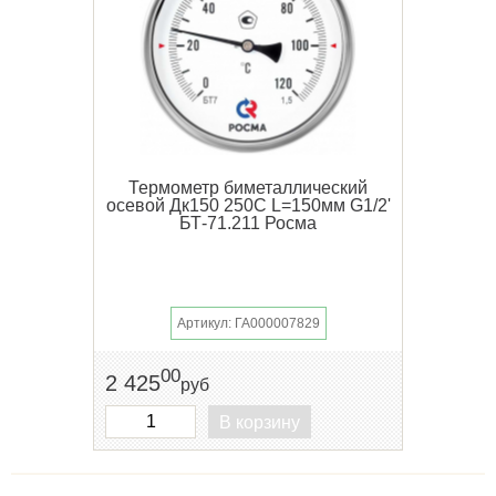
Термометр биметаллический
осевой Дк150 250С L=150мм G1/2'
БТ-71.211 Росма
Артикул: ГА000007829
00
2 425
руб
В корзину