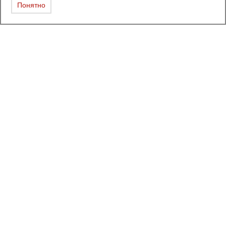
Понятно
Каталог
Вентиль балансировочный
Вентиль запорный
Группа безопасности