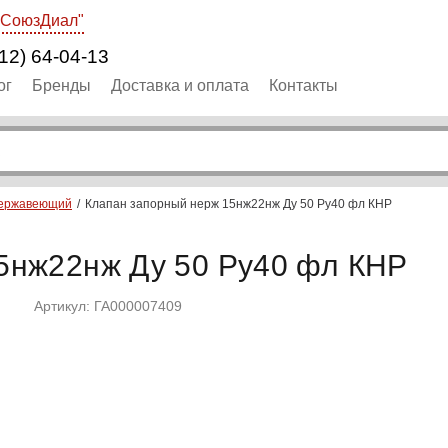
"СоюзДиал"
12) 64-04-13
ог
Бренды
Доставка и оплата
Контакты
нержавеющий
Клапан запорный нерж 15нж22нж Ду 50 Ру40 фл КНР
5нж22нж Ду 50 Ру40 фл КНР
Артикул: ГА000007409