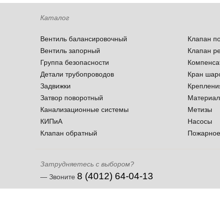
Каталог
Вентиль балансировочный
Клапан п
Вентиль запорный
Клапан р
Группа безопасности
Компенса
Детали трубопроводов
Кран шар
Задвижки
Креплени
Затвор поворотный
Материал
Канализационные системы
Метизы
КИПиА
Насосы
Клапан обратный
Пожарное
Затрудняетесь с выбором?
8 (4012) 64-04-13
— Звоните
ООО «СоюзДиал»
Обращаем ваше внимание на то, что данный интернет-сайт но
Все права защищены 2021
1 статьи 437 Гражданского кодекса Российской Федерации. Дл