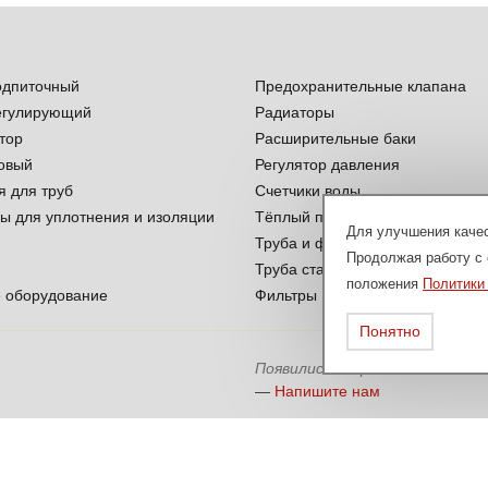
одпиточный
Предохранительные клапана
егулирующий
Радиаторы
тор
Расширительные баки
овый
Регулятор давления
я для труб
Счетчики воды
ы для уплотнения и изоляции
Тёплый пол
Для улучшения качес
Труба и фитинги ППР
Продолжая работу с 
Труба стальная
положения
Политики
 оборудование
Фильтры
Понятно
Появились вопросы?
—
Напишите нам
сит исключительно информационный характер и ни при каких условиях не я
я получения подробной информации о наличии и стоимости указанных товаров 