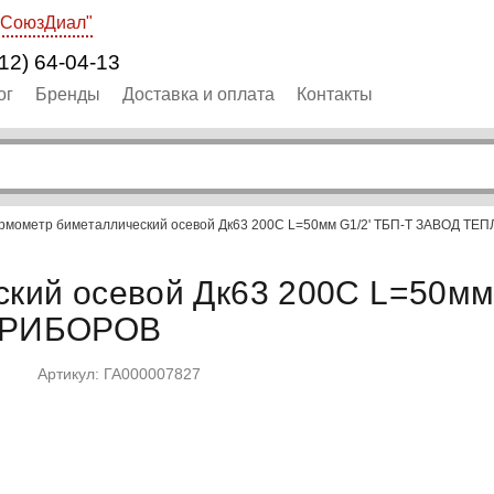
"СоюзДиал"
12) 64-04-13
ог
Бренды
Доставка и оплата
Контакты
рмометр биметаллический осевой Дк63 200С L=50мм G1/2' ТБП-Т ЗАВОД
кий осевой Дк63 200С L=50мм
ПРИБОРОВ
Артикул: ГА000007827