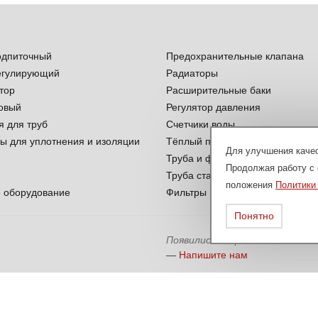
одпиточный
Предохранительные клапана
егулирующий
Радиаторы
тор
Расширительные баки
овый
Регулятор давления
я для труб
Счетчики воды
ы для уплотнения и изоляции
Тёплый пол
Для улучшения качес
Труба и фитинги ППР
Продолжая работу с 
Труба стальная
положения
Политики
 оборудование
Фильтры
Понятно
Появились вопросы?
—
Напишите нам
сит исключительно информационный характер и ни при каких условиях не я
я получения подробной информации о наличии и стоимости указанных товаров 