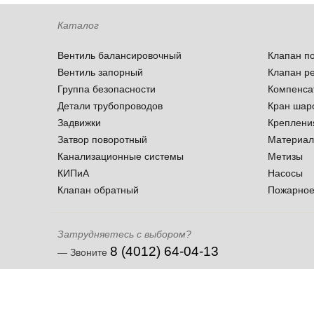
Каталог
Вентиль балансировочный
Клапан п
Вентиль запорный
Клапан р
Группа безопасности
Компенса
Детали трубопроводов
Кран шар
Задвижки
Креплени
Затвор поворотный
Материал
Канализационные системы
Метизы
КИПиА
Насосы
Клапан обратный
Пожарное
Затрудняетесь с выбором?
8 (4012) 64-04-13
— Звоните
ООО «СоюзДиал»
Обращаем ваше внимание на то, что данный интернет-сайт но
Все права защищены 2021
1 статьи 437 Гражданского кодекса Российской Федерации. Дл